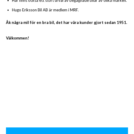
Här finns också ett stort urval av begagnade bilar av olika märken.
Hugo Eriksson Bil AB är medlem i MRF.
Åk några mil för en bra bil, det har våra kunder gjort sedan 1951.
Välkommen!