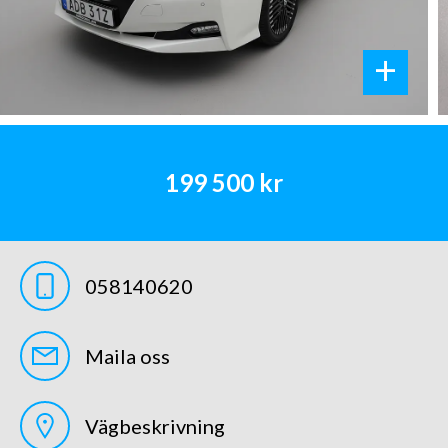
+
199 500 kr
058140620
Maila oss
Vägbeskrivning